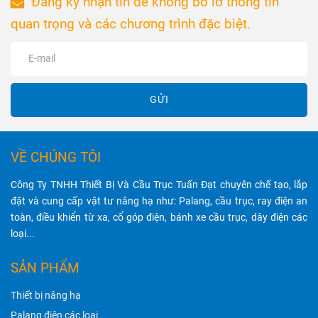
Đăng ký nhận tin để không bỏ lỡ thông tin
IP44, IP54,
an toàn và hiệu
quan trọng và các chương trình đặc biệt.
đảm bảo khả
suất hoạt động
năng nâng hạ
tốt nhất.
mạnh mẽ, hoạt
động ổn định
và tiết kiệm
GỬI
điện năng.
VỀ CHÚNG TÔI
Công Ty TNHH Thiết Bị Và Cầu Trục Tuấn Đạt chuyên chế tạo, lắp
đặt và cung cấp vật tư nâng hạ như: Palang, cầu trục, ray điện an
toàn, điều khiển từ xa, cổ góp điện, bánh xe cầu trục, dây điện các
loại...
SẢN PHẨM
Thiết bị nâng hạ
Palang điện các loại