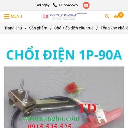
Gọi ngay
0915545525
0
MENU
Trang chủ
/
Sản phẩm
/
Chổi tiếp điện cầu trục
/
Tổng kho chổi 