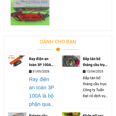
DÀNH CHO BẠN
Ray điện an
Đắp tán bố
toàn 3P 100A
tháng cầu trục
lá gì?
là gì?
31/05/2026
13/04/2025
Đắp tán bố
Ray điện
tháng cầu trục.
an toàn 3P
Công ty Tuấn
100A là bộ
Đạt có dịch vụ
gia công dán
phận quan
tán bố thắng
trọng
cầu trục cổng
Palang cầu
Khớp nối ray