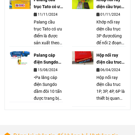
trục palang
trong hệ
trục Tato có ưu
diện cầu trục
thiết bị nâng hạ
điểm gì ?
3P là gì?
thống cầu
11/11/2024
01/11/2024
vận chuyển tải
Palang cầu
Khớp nối ray
trục, dùng
nặng, ép đắp
trục Tato có ưu
diện cầu trục
tán dán các
để truyền
điểm là được
3P đượcdùng
loại bố.
sản xuất theo
để nối 2 đoạn
dẫn cũng
tiêu chuẩn
ray điện lại với
như cấp
Palang cáp
Hộp nối ray
Nhật Bản, đó
nhau nhưng
điện Sungdo
điện cầu truc
điện cho
đó Palang cầu
đảm bảo chổi
10 tấn có đặc
1P, 3P, 4P, 6P là
15/08/2024
06/04/2024
trục Tato có độ
quét điện hoạt
mô tơ, pa
điểm gì?
gì?
bền cao và
•Pa lăng cáp
động tốt. Khớp
Hộp nối ray
lăng.
chất lượng luôn
điện Sungdo
nối ray diện cầu
điện cầu truc
ổn định từ
dầm đôi 10 tấn
trục 3P hàng
1P, 3P, 4P, 6P là
nhiều năm qua.
được trang bị
có sẳn tại kho
thiết bị quan
động cơ điện 3
Tuấn Đạt
trọng trong hệ
pha với cuộn
thống điện,
dây đồng 100%
giúp kết nối và
và đáp ứng tiêu
bảo vệ dây
chuẩn bảo vệ
điện, đảm bảo