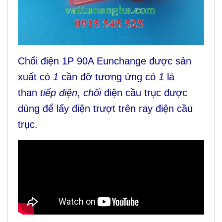
Chổi điện 1P 90A Eunchange được sản
xuất có
1
cần đỡ tương ứng có
1
lá
than
tiếp điện
,
chổi
điện cầu trục được
dùng để lấy điện trượt trên ray điện cầu
trục.