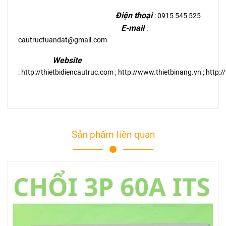
Điện thoại
: 0915 545 525
E-mail
:
cautructuandat@gmail.com
Website
:
http://thietbidiencautruc.com
;
http://www.thietbinang.vn
;
http:
Sản phẩm liên quan