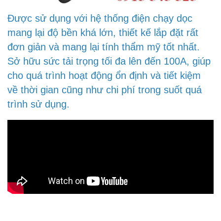
Được sử dụng với hệ thống điện chạy dọc
mang lại độ bền khá lớn, thiết kế lắp đặt rất
đơn giản và mang lại tính thẩm mỹ tốt nhất.
Sở hữu sức tải trọng tối đa lên đến 100A, giúp
cho quá trình hoạt động ổn định và tiết kiệm
về thời gian cũng như chi phí trong suốt quá
trình sử dụng.