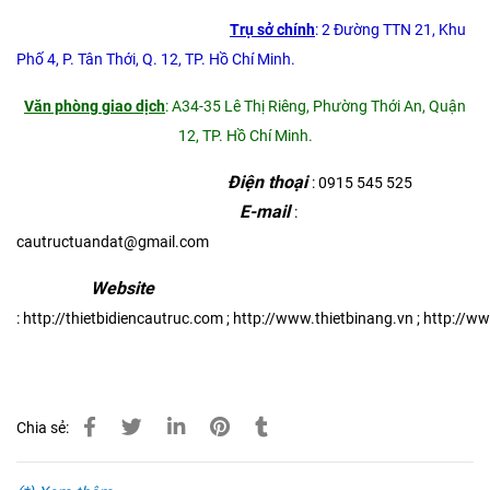
Trụ sở chính
: 2 Đường TTN 21, Khu
Phố 4, P. Tân Thới, Q. 12, TP. Hồ Chí Minh.
Văn phòng giao dịch
: A34-35 Lê Thị Riêng, Phường Thới An, Quận
12, TP. Hồ Chí Minh.
Điện thoại
: 0915 545 525
E-mail
:
cautructuandat@gmail.com
Website
:
http://thietbidiencautruc.com
;
http://www.thietbinang.vn
;
http://w
Chia sẻ: