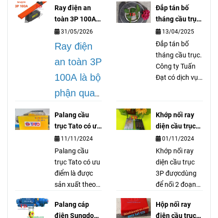
Ray điện an
Đắp tán bố
toàn 3P 100A
tháng cầu trục
lá gì?
là gì?
31/05/2026
13/04/2025
Đắp tán bố
Ray điện
tháng cầu trục.
an toàn 3P
Công ty Tuấn
100A là bộ
Đạt có dịch vụ
gia công dán
phận quan
tán bố thắng
trọng
cầu trục cổng
Palang cầu
Khớp nối ray
trục palang
trong hệ
trục Tato có ưu
diện cầu trục
thiết bị nâng hạ
điểm gì ?
3P là gì?
thống cầu
11/11/2024
01/11/2024
vận chuyển tải
Palang cầu
Khớp nối ray
trục, dùng
nặng, ép đắp
trục Tato có ưu
diện cầu trục
tán dán các
để truyền
điểm là được
3P đượcdùng
loại bố.
sản xuất theo
để nối 2 đoạn
dẫn cũng
tiêu chuẩn
ray điện lại với
như cấp
Palang cáp
Hộp nối ray
Nhật Bản, đó
nhau nhưng
điện Sungdo
điện cầu truc
điện cho