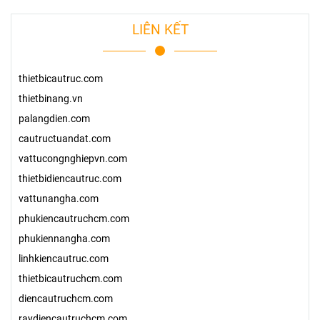
LIÊN KẾT
thietbicautruc.com
thietbinang.vn
palangdien.com
cautructuandat.com
vattucongnghiepvn.com
thietbidiencautruc.com
vattunangha.com
phukiencautruchcm.com
phukiennangha.com
linhkiencautruc.com
thietbicautruchcm.com
diencautruchcm.com
raydiencautruchcm.com