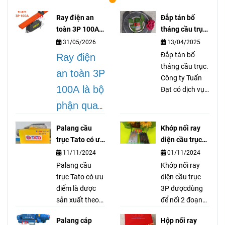
Ray điện an
Đắp tán bố
toàn 3P 100A
tháng cầu trục
lá gì?
là gì?
31/05/2026
13/04/2025
Đắp tán bố
Ray điện
tháng cầu trục.
an toàn 3P
Công ty Tuấn
100A là bộ
Đạt có dịch vụ
gia công dán
phận quan
tán bố thắng
trọng
cầu trục cổng
Palang cầu
Khớp nối ray
trục palang
trong hệ
trục Tato có ưu
diện cầu trục
thiết bị nâng hạ
điểm gì ?
3P là gì?
thống cầu
11/11/2024
01/11/2024
vận chuyển tải
Palang cầu
Khớp nối ray
trục, dùng
nặng, ép đắp
trục Tato có ưu
diện cầu trục
tán dán các
để truyền
điểm là được
3P đượcdùng
loại bố.
sản xuất theo
để nối 2 đoạn
dẫn cũng
tiêu chuẩn
ray điện lại với
như cấp
Palang cáp
Hộp nối ray
Nhật Bản, đó
nhau nhưng