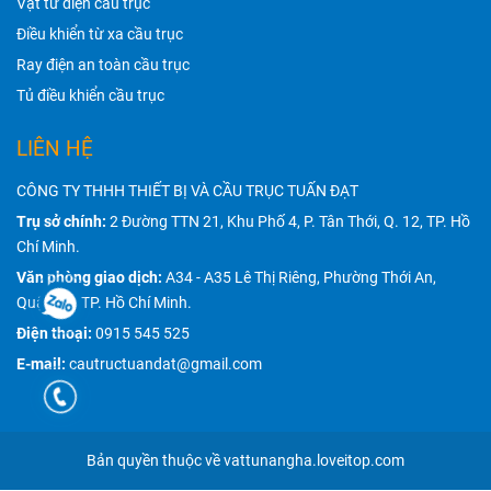
Vật tư điện cầu trục
Điều khiển từ xa cầu trục
Ray điện an toàn cầu trục
Tủ điều khiển cầu trục
LIÊN HỆ
CÔNG TY THHH THIẾT BỊ VÀ CẦU TRỤC TUẤN ĐẠT
Trụ sở chính:
2 Đường TTN 21, Khu Phố 4, P. Tân Thới, Q. 12, TP. Hồ
Chí Minh.
Văn phòng giao dịch:
A34 - A35 Lê Thị Riêng, Phường Thới An,
Quận 12, TP. Hồ Chí Minh.
Điện thoại:
0915 545 525
E-mail:
cautructuandat@gmail.com
Bản quyền thuộc về vattunangha.loveitop.com