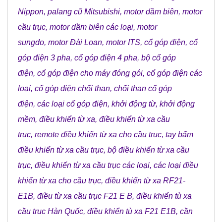
Nippon
,
palang cũ Mitsubishi
,
motor dầm biên
,
motor
cầu trục
,
motor dầm biên các loại
,
motor
sungdo
,
motor Đài Loan
,
motor ITS
,
cổ góp điện
,
cổ
góp điện 3 pha
,
cổ góp điện 4 pha
,
bộ cổ góp
điện
,
cổ góp điện cho máy đóng gói
,
cổ góp điện các
loại
,
cổ góp điện chổi than
,
chổi than cổ góp
điện
,
các loại cổ góp điện
,
khởi động từ
,
khởi động
mềm
,
điều khiển từ xa
,
điều khiển từ xa cầu
trục
,
remote điều khiển từ xa cho cầu trục
,
tay bấm
điều khiển từ xa cầu trục
,
bộ điều khiển từ xa cầu
trục
,
điều khiển từ xa cầu trục các loại
,
các loại điều
khiển từ xa cho cầu trục
,
điều khiển từ xa RF21-
E1B
,
điều từ xa cầu trục F21 E B
,
điều khiển tù xa
cầu truc Hàn Quốc
,
điều khiển tù xa F21 E1B
,
cần