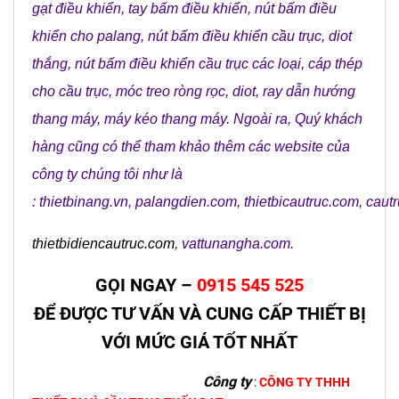
gạt điều khiển
,
tay bấm điều khiển
,
nút bấm điều
khiển cho palang
,
nút bấm điều khiển cầu trục
,
diot
thắng
,
nút bấm điều khiển cầu trục các loại
,
cáp thép
cho cầu trục
,
móc treo ròng rọc
,
diot
,
ray dẫn hướng
thang máy
,
máy kéo thang máy
. Ngoài ra, Quý khách
hàng cũng có thể tham khảo thêm các website của
công ty chúng tôi như là
:
thietbinang.vn
,
palangdien.com
,
thietbicautruc.com
,
caut
thietbidiencautruc.com
,
vattunangha.com
.
GỌI NGAY –
0915 545 525
ĐỂ ĐƯỢC TƯ VẤN VÀ CUNG CẤP THIẾT BỊ
VỚI MỨC GIÁ TỐT NHẤT
Công ty
:
CÔNG TY THHH