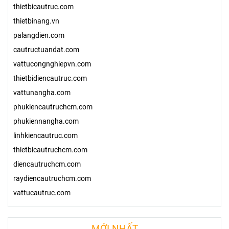
thietbicautruc.com
thietbinang.vn
palangdien.com
cautructuandat.com
vattucongnghiepvn.com
thietbidiencautruc.com
vattunangha.com
phukiencautruchcm.com
phukiennangha.com
linhkiencautruc.com
thietbicautruchcm.com
diencautruchcm.com
raydiencautruchcm.com
vattucautruc.com
MỚI NHẤT