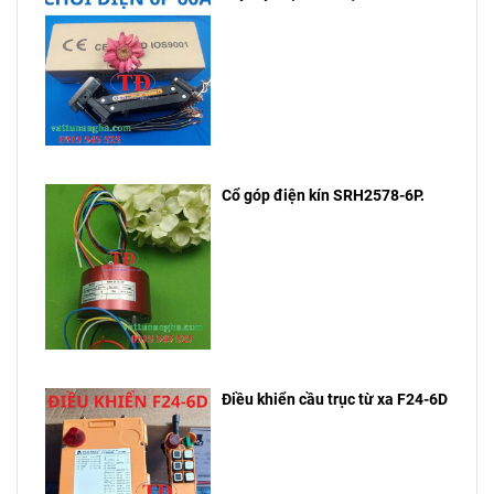
Cổ góp điện kín SRH2578-6P.
Điều khiển cầu trục từ xa F24-6D