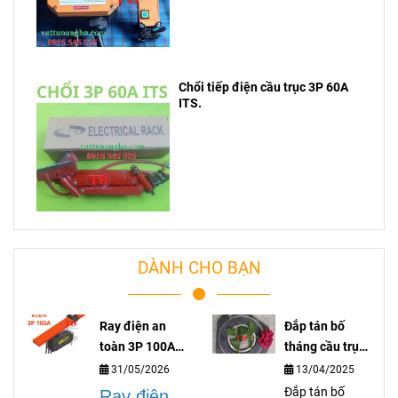
Chổi tiếp điện cầu trục 3P 60A
ITS.
DÀNH CHO BẠN
Ray điện an
Đắp tán bố
toàn 3P 100A
tháng cầu trục
lá gì?
là gì?
31/05/2026
13/04/2025
Đắp tán bố
Ray điện