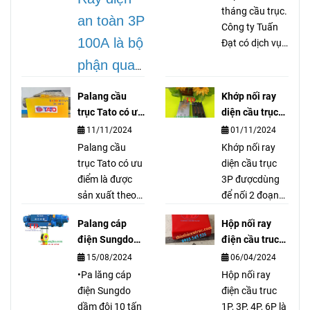
tháng cầu trục.
an toàn 3P
Công ty Tuấn
100A là bộ
Đạt có dịch vụ
gia công dán
phận quan
tán bố thắng
trọng
cầu trục cổng
Palang cầu
Khớp nối ray
trục palang
trong hệ
trục Tato có ưu
diện cầu trục
thiết bị nâng hạ
điểm gì ?
3P là gì?
thống cầu
11/11/2024
01/11/2024
vận chuyển tải
Palang cầu
Khớp nối ray
trục, dùng
nặng, ép đắp
trục Tato có ưu
diện cầu trục
tán dán các
để truyền
điểm là được
3P đượcdùng
loại bố.
sản xuất theo
để nối 2 đoạn
dẫn cũng
tiêu chuẩn
ray điện lại với
như cấp
Palang cáp
Hộp nối ray
Nhật Bản, đó
nhau nhưng
điện Sungdo
điện cầu truc
điện cho
đó Palang cầu
đảm bảo chổi
10 tấn có đặc
1P, 3P, 4P, 6P là
15/08/2024
06/04/2024
trục Tato có độ
quét điện hoạt
mô tơ, pa
điểm gì?
gì?
bền cao và
•Pa lăng cáp
động tốt. Khớp
Hộp nối ray
lăng.
chất lượng luôn
điện Sungdo
nối ray diện cầu
điện cầu truc
ổn định từ
dầm đôi 10 tấn
trục 3P hàng
1P, 3P, 4P, 6P là