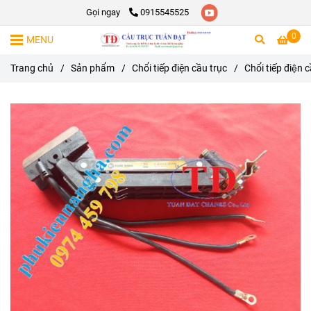
Gọi ngay
0915545525
0
MENU
Trang chủ
/
Sản phẩm
/
Chổi tiếp điện cầu trục
/
Chổi tiếp điện 