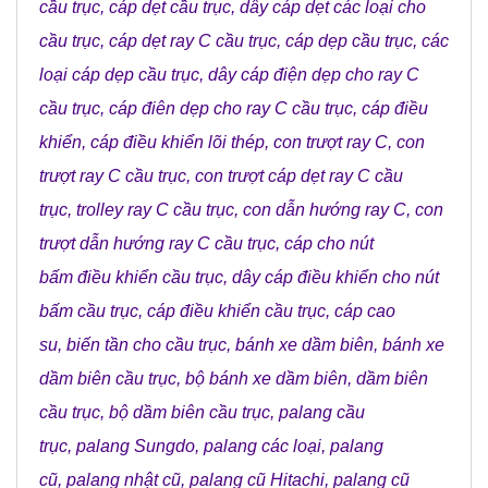
cầu trục
,
cáp dẹt cầu trục
,
dây cáp dẹt các loại cho
cầu trục
,
cáp dẹt ray C cầu trục
,
cáp dẹp cầu trục
,
các
loại cáp dẹp cầu trục
,
dây cáp điện dẹp cho ray C
cầu trục
,
cáp điên dẹp cho ray C cầu trục
,
cáp điều
khiển
,
cáp điều khiển lõi thép
,
con trượt ray C
,
con
trượt ray C cầu trục
,
con trượt cáp dẹt ray C cầu
trục
,
trolley ray C cầu trục
,
con dẫn hướng ray C
,
con
trượt dẫn hướng ray C cầu trục
,
cáp cho nút
bấm điều khiển cầu trục
,
dây cáp điều khiển cho nút
bấm cầu trục
,
cáp điều khiển cầu trục
,
cáp cao
su
,
biến tần cho cầu trục
,
bánh xe dầm biên
,
bánh xe
dầm biên cầu trục
,
bộ bánh xe dầm biên
,
dầm biên
cầu trục
,
bộ dầm biên cầu trục
,
palang cầu
trục
,
palang Sungdo
,
palang các loại
,
palang
cũ
,
palang nhật cũ
,
palang cũ Hitachi
,
palang cũ