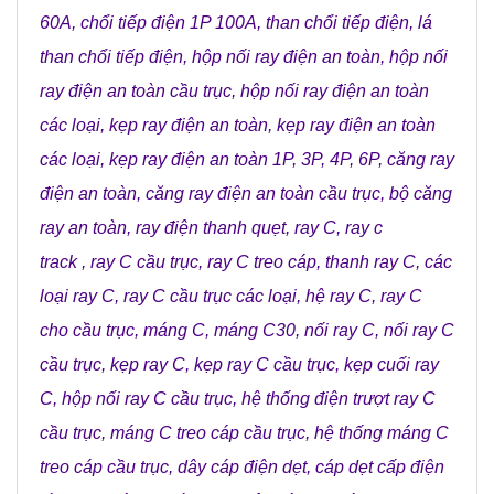
60A
,
chổi tiếp điện 1P 100A
,
than chổi tiếp điện
,
lá
than chổi tiếp điện
,
hộp nối ray điện an toàn
,
hộp nối
ray điện an toàn cầu trục
,
hộp nối ray điện an toàn
các loại
,
kẹp ray điện an toàn
,
kẹp ray điện an toàn
các loại
,
kẹp ray điện an toàn 1P, 3P, 4P, 6P
,
căng ray
điện an toàn
,
căng ray điện an toàn cầu trục
,
bộ căng
ray an toàn
,
ray điện thanh quẹt
,
ray C
,
ray c
track
,
ray C cầu trục
,
ray C treo cáp
,
thanh ray C
,
các
loại ray C
,
ray C cầu trục các loại
,
hệ ray C
,
ray C
cho cầu trục
,
máng C
,
máng C30
,
nối ray C
,
nối ray C
cầu trục
,
kẹp ray C
,
kẹp ray C cầu trục
,
kẹp cuối ray
C
,
hộp nối ray C cầu trục
,
hệ thống điện trượt ray C
cầu trục
,
máng C treo cáp cầu trục
,
hệ thống máng C
treo cáp cầu trục
,
dây cáp điện dẹt
,
cáp dẹt cấp điện