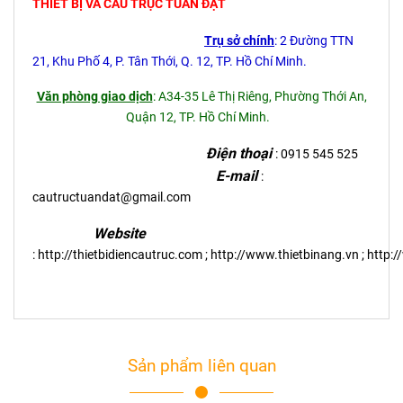
THIẾT BỊ VÀ CẦU TRỤC TUẤN ĐẠT
Trụ sở chính
: 2 Đường TTN
21, Khu Phố 4, P. Tân Thới, Q. 12, TP. Hồ Chí Minh.
Văn phòng giao dịch
: A34-35 Lê Thị Riêng, Phường Thới An,
Quận 12, TP. Hồ Chí Minh.
Điện thoại
: 0915 545 525
E-mail
:
cautructuandat@gmail.com
Website
:
http://thietbidiencautruc.com
;
http://www.thietbinang.vn
;
http:
Sản phẩm liên quan