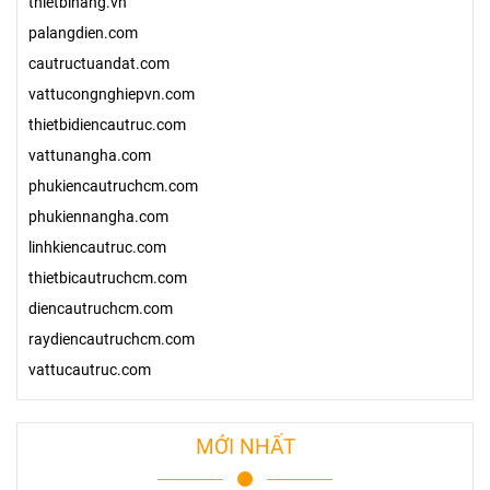
thietbinang.vn
palangdien.com
cautructuandat.com
vattucongnghiepvn.com
thietbidiencautruc.com
vattunangha.com
phukiencautruchcm.com
phukiennangha.com
linhkiencautruc.com
thietbicautruchcm.com
diencautruchcm.com
raydiencautruchcm.com
vattucautruc.com
MỚI NHẤT