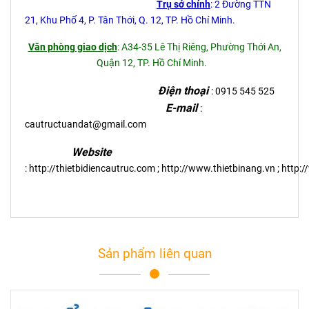
Trụ sở chính
: 2 Đường TTN
21, Khu Phố 4, P. Tân Thới, Q. 12, TP. Hồ Chí Minh.
Văn phòng giao dịch
: A34-35 Lê Thị Riêng, Phường Thới An,
Quận 12, TP. Hồ Chí Minh.
Điện thoại
: 0915 545 525
E-mail
:
cautructuandat@gmail.com
Website
:
http://thietbidiencautruc.com
;
http://www.thietbinang.vn
;
http:
Sản phẩm liên quan