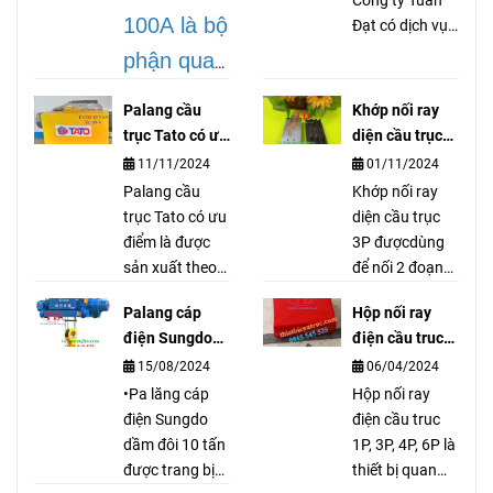
Công ty Tuấn
100A là bộ
Đạt có dịch vụ
gia công dán
phận quan
tán bố thắng
trọng
cầu trục cổng
Palang cầu
Khớp nối ray
trục palang
trong hệ
trục Tato có ưu
diện cầu trục
thiết bị nâng hạ
điểm gì ?
3P là gì?
thống cầu
11/11/2024
01/11/2024
vận chuyển tải
Palang cầu
Khớp nối ray
trục, dùng
nặng, ép đắp
trục Tato có ưu
diện cầu trục
tán dán các
để truyền
điểm là được
3P đượcdùng
loại bố.
sản xuất theo
để nối 2 đoạn
dẫn cũng
tiêu chuẩn
ray điện lại với
như cấp
Palang cáp
Hộp nối ray
Nhật Bản, đó
nhau nhưng
điện Sungdo
điện cầu truc
điện cho
đó Palang cầu
đảm bảo chổi
10 tấn có đặc
1P, 3P, 4P, 6P là
15/08/2024
06/04/2024
trục Tato có độ
quét điện hoạt
mô tơ, pa
điểm gì?
gì?
bền cao và
•Pa lăng cáp
động tốt. Khớp
Hộp nối ray
lăng.
chất lượng luôn
điện Sungdo
nối ray diện cầu
điện cầu truc
ổn định từ
dầm đôi 10 tấn
trục 3P hàng
1P, 3P, 4P, 6P là
nhiều năm qua.
được trang bị
có sẳn tại kho
thiết bị quan