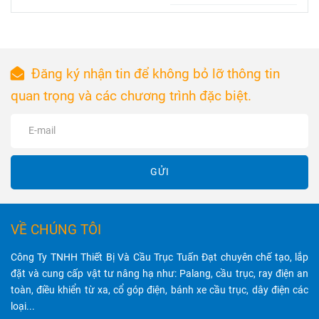
động cơ điện 3
Tuấn Đạt
trọng trong hệ
pha với cuộn
thống điện,
dây đồng 100%
giúp kết nối và
và đáp ứng tiêu
bảo vệ dây
chuẩn bảo vệ
điện, đảm bảo
Đăng ký nhận tin để không bỏ lỡ thông tin
IP44, IP54,
an toàn và hiệu
quan trọng và các chương trình đặc biệt.
đảm bảo khả
suất hoạt động
năng nâng hạ
tốt nhất.
mạnh mẽ, hoạt
động ổn định
và tiết kiệm
GỬI
điện năng.
VỀ CHÚNG TÔI
Công Ty TNHH Thiết Bị Và Cầu Trục Tuấn Đạt chuyên chế tạo, lắp
đặt và cung cấp vật tư nâng hạ như: Palang, cầu trục, ray điện an
toàn, điều khiển từ xa, cổ góp điện, bánh xe cầu trục, dây điện các
loại...