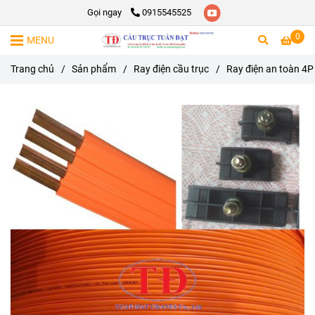
Gọi ngay
0915545525
0
MENU
Trang chủ
/
Sản phẩm
/
Ray điện cầu trục
/
Ray điện an toàn 4P