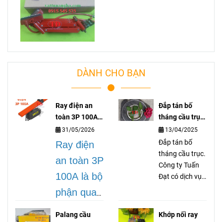
DÀNH CHO BẠN
Ray điện an
Đắp tán bố
toàn 3P 100A
tháng cầu trục
lá gì?
là gì?
31/05/2026
13/04/2025
Đắp tán bố
Ray điện
tháng cầu trục.
an toàn 3P
Công ty Tuấn
100A là bộ
Đạt có dịch vụ
gia công dán
phận quan
tán bố thắng
trọng
cầu trục cổng
Palang cầu
Khớp nối ray