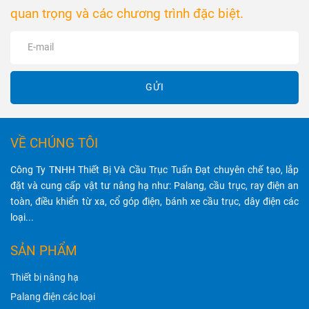
IP44, IP54,
an toàn và hiệu
quan trọng và các chương trình đặc biệt.
đảm bảo khả
suất hoạt động
năng nâng hạ
tốt nhất.
mạnh mẽ, hoạt
động ổn định
và tiết kiệm
GỬI
điện năng.
VỀ CHÚNG TÔI
Công Ty TNHH Thiết Bị Và Cầu Trục Tuấn Đạt chuyên chế tạo, lắp
đặt và cung cấp vật tư nâng hạ như: Palang, cầu trục, ray điện an
toàn, điều khiển từ xa, cổ góp điện, bánh xe cầu trục, dây điện các
loại...
SẢN PHẨM
Thiết bị nâng hạ
Palang điện các loại