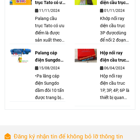
trục palang
trong hệ
trục Tato có ưu
diện cầu trục
thiết bị nâng hạ
điểm gì ?
3P là gì?
thống cầu
11/11/2024
01/11/2024
vận chuyển tải
Palang cầu
Khớp nối ray
trục, dùng
nặng, ép đắp
trục Tato có ưu
diện cầu trục
tán dán các
để truyền
điểm là được
3P đượcdùng
loại bố.
sản xuất theo
để nối 2 đoạn
dẫn cũng
tiêu chuẩn
ray điện lại với
như cấp
Palang cáp
Hộp nối ray
Nhật Bản, đó
nhau nhưng
điện Sungdo
điện cầu truc
điện cho
đó Palang cầu
đảm bảo chổi
10 tấn có đặc
1P, 3P, 4P, 6P là
15/08/2024
06/04/2024
trục Tato có độ
quét điện hoạt
mô tơ, pa
điểm gì?
gì?
bền cao và
•Pa lăng cáp
động tốt. Khớp
Hộp nối ray
lăng.
chất lượng luôn
điện Sungdo
nối ray diện cầu
điện cầu truc
ổn định từ
dầm đôi 10 tấn
trục 3P hàng
1P, 3P, 4P, 6P là
nhiều năm qua.
được trang bị
có sẳn tại kho
thiết bị quan
động cơ điện 3
Tuấn Đạt
trọng trong hệ
pha với cuộn
thống điện,
dây đồng 100%
giúp kết nối và
và đáp ứng tiêu
bảo vệ dây
chuẩn bảo vệ
điện, đảm bảo
Đăng ký nhận tin để không bỏ lỡ thông tin