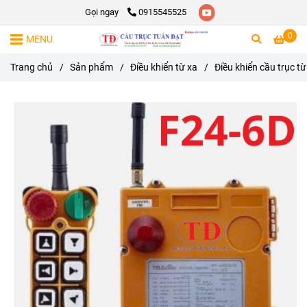
Gọi ngay
0915545525
0
MENU
Trang chủ
/
Sản phẩm
/
Điều khiển từ xa
/
Điều khiển cầu trục t