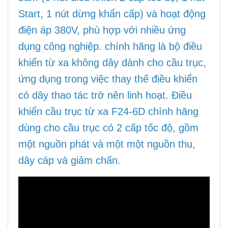
Start, 1 nút dừng khẩn cấp) và hoạt động
điện áp 380V, phù hợp với nhiều ứng
dụng công nghiệp. chính hãng là bộ điều
khiển từ xa không dây dành cho cầu trục,
ứng dụng trong việc thay thế điều khiển
có dây thao tác trở nên linh hoạt.
Điều
khiển cầu trục từ xa F24-6D
chính hãng
dùng cho cầu trục có 2 cấp tốc độ, gồm
một nguồn phát và một một nguồn thu,
dây cáp và giảm chấn.