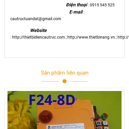
Điện thoại
: 0915 545 525
E-mail
:
cautructuandat@gmail.com
Website
:
http://thietbidiencautruc.com
;
http://www.thietbinang.vn
;
http:
Sản phẩm liên quan