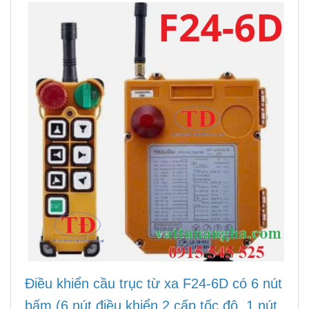
Điều khiển cầu trục từ xa F24-6D
có 6 nút
bấm (6 nút điều khiển 2 cấp tốc độ, 1 nút