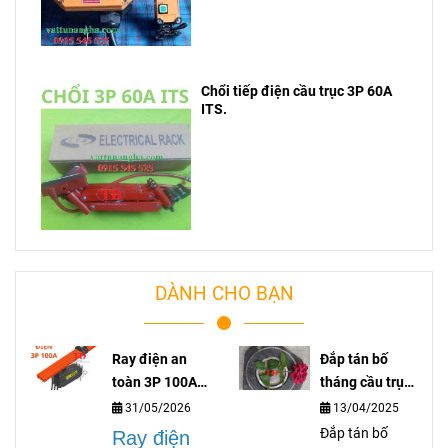
Chổi tiếp điện cầu trục 3P 60A
ITS.
DÀNH CHO BẠN
Ray điện an
Đắp tán bố
toàn 3P 100A
tháng cầu trục
lá gì?
là gì?
31/05/2026
13/04/2025
Đắp tán bố
Ray điện