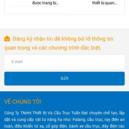
nhiều năm qua.
được trang bị
có sẳn tại kho
thiết bị quan
động cơ điện 3
Tuấn Đạt
trọng trong hệ
pha với cuộn
thống điện,
dây đồng 100%
giúp kết nối và
và đáp ứng tiêu
bảo vệ dây
chuẩn bảo vệ
điện, đảm bảo
Đăng ký nhận tin để không bỏ lỡ thông tin
IP44, IP54,
an toàn và hiệu
quan trọng và các chương trình đặc biệt.
đảm bảo khả
suất hoạt động
năng nâng hạ
tốt nhất.
mạnh mẽ, hoạt
động ổn định
và tiết kiệm
GỬI
điện năng.
VỀ CHÚNG TÔI
Công Ty TNHH Thiết Bị Và Cầu Trục Tuấn Đạt chuyên chế tạo, lắp
đặt và cung cấp vật tư nâng hạ như: Palang, cầu trục, ray điện an
toàn, điều khiển từ xa, cổ góp điện, bánh xe cầu trục, dây điện các