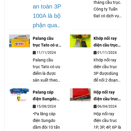
tháng cầu trục.
an toàn 3P
Công ty Tuấn
100A là bộ
Đạt có dịch vụ
gia công dán
phận quan
tán bố thắng
trọng
cầu trục cổng
Palang cầu
Khớp nối ray
trục palang
trong hệ
trục Tato có ưu
diện cầu trục
thiết bị nâng hạ
điểm gì ?
3P là gì?
thống cầu
11/11/2024
01/11/2024
vận chuyển tải
Palang cầu
Khớp nối ray
trục, dùng
nặng, ép đắp
trục Tato có ưu
diện cầu trục
tán dán các
để truyền
điểm là được
3P đượcdùng
loại bố.
sản xuất theo
để nối 2 đoạn
dẫn cũng
tiêu chuẩn
ray điện lại với
như cấp
Palang cáp
Hộp nối ray
Nhật Bản, đó
nhau nhưng
điện Sungdo
điện cầu truc
điện cho
đó Palang cầu
đảm bảo chổi
10 tấn có đặc
1P, 3P, 4P, 6P là
15/08/2024
06/04/2024
trục Tato có độ
quét điện hoạt
mô tơ, pa
điểm gì?
gì?
bền cao và
•Pa lăng cáp
động tốt. Khớp
Hộp nối ray
lăng.
chất lượng luôn
điện Sungdo
nối ray diện cầu
điện cầu truc
ổn định từ
dầm đôi 10 tấn
trục 3P hàng
1P, 3P, 4P, 6P là