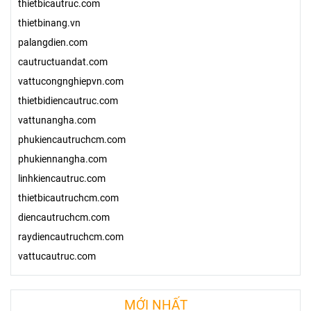
thietbicautruc.com
thietbinang.vn
palangdien.com
cautructuandat.com
vattucongnghiepvn.com
thietbidiencautruc.com
vattunangha.com
phukiencautruchcm.com
phukiennangha.com
linhkiencautruc.com
thietbicautruchcm.com
diencautruchcm.com
raydiencautruchcm.com
vattucautruc.com
MỚI NHẤT