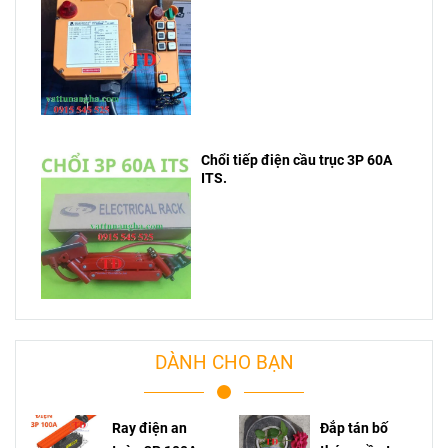
Chổi tiếp điện cầu trục 3P 60A
ITS.
DÀNH CHO BẠN
Ray điện an
Đắp tán bố