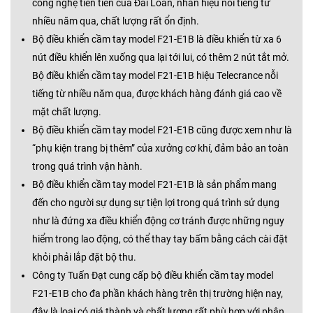
công nghệ tiên tiến của Đài Loan, nhãn hiệu nỗi tiếng từ
nhiều năm qua, chất lượng rất ổn định.
Bộ điều khiển cầm tay model F21-E1B là điều khiển từ xa 6
nút điều khiển lên xuống qua lại tới lui, có thêm 2 nút tắt mở.
Bộ điều khiển cầm tay model F21-E1B hiệu Telecrance nỗi
tiếng từ nhiều năm qua, được khách hàng đánh giá cao về
mặt chất lượng.
Bộ điều khiển cầm tay model F21-E1B cũng được xem như là
“phụ kiện trang bị thêm” của xưởng cơ khí, đảm bảo an toàn
trong quá trình vận hành.
Bộ điều khiển cầm tay model F21-E1B là sản phẩm mang
đến cho người sự dụng sự tiện lợi trong quá trình sử dụng
như là đứng xa điều khiển động cơ tránh được những nguy
hiểm trong lao động, có thể thay tay bấm bằng cách cài đặt
khỏi phải lắp đặt bộ thu.
Công ty Tuấn Đạt cung cấp bộ điều khiển cầm tay model
F21-E1B cho đa phần khách hàng trên thị trường hiện nay,
đây là loại có giá thành và chất lượng rất phù hợp với phân