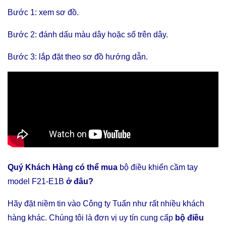
Bước 1: xem sơ đồ.
Bước 2: đánh dấu màu dây hoặc số trên dây.
Bước 3: lắp đặt theo sơ đồ hướng dẫn.
Quý Khách Hàng có thể mua
bộ điều khiển cầm tay
model F21-E1B
ở đâu?
Hãy đặt niềm tin vào Công ty Tuấn như rất nhiều khách
hàng khác. Chúng tôi là đơn vị uy tín cung cấp
bộ điều