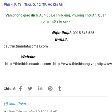
Phố 4, P. Tân Thới, Q. 12, TP. Hồ Chí Minh.
Văn phòng giao dịch
: A34-35 Lê Thị Riêng, Phường Thới An, Quận
12, TP. Hồ Chí Minh.
Điện thoại
: 0915 545 525
E-mail
:
cautructuandat@gmail.com
Website
:
http://thietbidiencautruc.com
;
http://www.thietbinang.vn
;
http://w
Chia sẻ:
(*) Xem thêm
Ray điện an toàn 3P 100A lá gì?