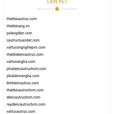
LIÊN KẾT
thietbicautruc.com
thietbinang.vn
palangdien.com
cautructuandat.com
vattucongnghiepvn.com
thietbidiencautruc.com
vattunangha.com
phukiencautruchcm.com
phukiennangha.com
linhkiencautruc.com
thietbicautruchcm.com
diencautruchcm.com
raydiencautruchcm.com
vattucautruc.com