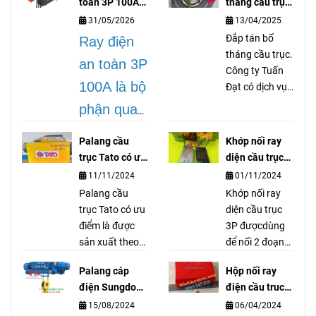
toàn 3P 100A
tháng cầu trục
lá gì?
là gì?
31/05/2026
13/04/2025
Đắp tán bố
Ray điện
tháng cầu trục.
an toàn 3P
Công ty Tuấn
100A là bộ
Đạt có dịch vụ
gia công dán
phận quan
tán bố thắng
trọng
cầu trục cổng
Palang cầu
Khớp nối ray
trục palang
trong hệ
trục Tato có ưu
diện cầu trục
thiết bị nâng hạ
điểm gì ?
3P là gì?
thống cầu
11/11/2024
01/11/2024
vận chuyển tải
Palang cầu
Khớp nối ray
trục, dùng
nặng, ép đắp
trục Tato có ưu
diện cầu trục
tán dán các
để truyền
điểm là được
3P đượcdùng
loại bố.
sản xuất theo
để nối 2 đoạn
dẫn cũng
tiêu chuẩn
ray điện lại với
như cấp
Palang cáp
Hộp nối ray
Nhật Bản, đó
nhau nhưng
điện Sungdo
điện cầu truc
điện cho
đó Palang cầu
đảm bảo chổi
10 tấn có đặc
1P, 3P, 4P, 6P là
15/08/2024
06/04/2024
trục Tato có độ
quét điện hoạt
mô tơ, pa