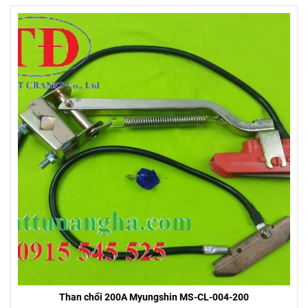
Than chổi 200A Myungshin MS-CL-004-200