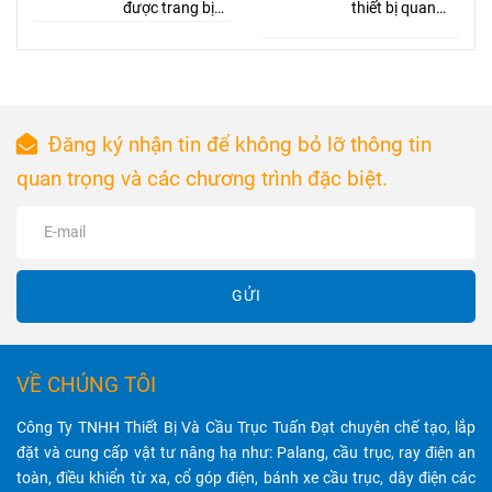
nhiều năm qua.
được trang bị
có sẳn tại kho
thiết bị quan
động cơ điện 3
Tuấn Đạt
trọng trong hệ
pha với cuộn
thống điện,
dây đồng 100%
giúp kết nối và
và đáp ứng tiêu
bảo vệ dây
chuẩn bảo vệ
điện, đảm bảo
Đăng ký nhận tin để không bỏ lỡ thông tin
IP44, IP54,
an toàn và hiệu
quan trọng và các chương trình đặc biệt.
đảm bảo khả
suất hoạt động
năng nâng hạ
tốt nhất.
mạnh mẽ, hoạt
động ổn định
và tiết kiệm
GỬI
điện năng.
VỀ CHÚNG TÔI
Công Ty TNHH Thiết Bị Và Cầu Trục Tuấn Đạt chuyên chế tạo, lắp
đặt và cung cấp vật tư nâng hạ như: Palang, cầu trục, ray điện an
toàn, điều khiển từ xa, cổ góp điện, bánh xe cầu trục, dây điện các