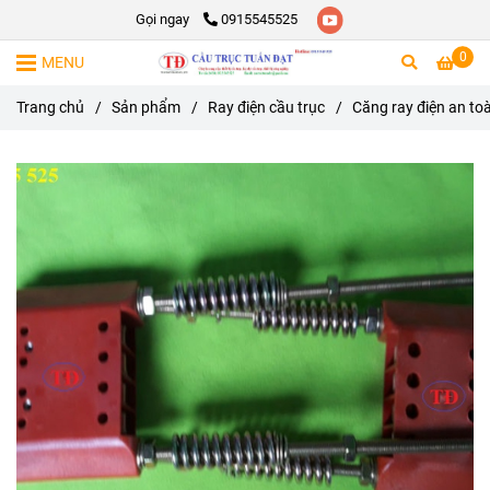
Gọi ngay
0915545525
0
MENU
Trang chủ
/
Sản phẩm
/
Ray điện cầu trục
/
Căng ray điện an to