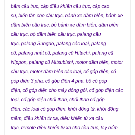
bấm cầu trục
,
cáp điều khiển cầu trục
,
cáp cao
su
,
biến tần cho cầu trục
,
bánh xe dầm biên
,
bánh xe
dầm biên cầu trục
,
bộ bánh xe dầm biên
,
dầm biên
cầu trục
,
bộ dầm biên cầu trục
,
palang cầu
trục
,
palang Sungdo
,
palang các loại
,
palang
cũ
,
palang nhật cũ
,
palang cũ Hitachi
,
palang cũ
Nippon
,
palang cũ Mitsubishi
,
motor dầm biên
,
motor
cầu trục
,
motor dầm biên các loại
,
cổ góp điện
,
cổ
góp điện 3 pha
,
cổ góp điện 4 pha
,
bộ cổ góp
điện
,
cổ góp điện cho máy đóng gói
,
cổ góp điện các
loại
,
cổ góp điện chổi than
,
chổi than cổ góp
điện
,
các loại cổ góp điện
,
khởi động từ
,
khởi động
mềm
,
điều khiển từ xa
,
điều khiển từ xa cầu
trục
,
remote điều khiển từ xa cho cầu trục
,
tay bấm