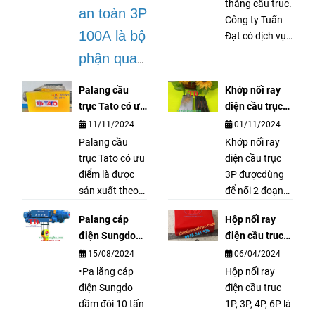
tháng cầu trục.
an toàn 3P
Công ty Tuấn
100A là bộ
Đạt có dịch vụ
gia công dán
phận quan
tán bố thắng
trọng
cầu trục cổng
Palang cầu
Khớp nối ray
trục palang
trong hệ
trục Tato có ưu
diện cầu trục
thiết bị nâng hạ
điểm gì ?
3P là gì?
thống cầu
11/11/2024
01/11/2024
vận chuyển tải
Palang cầu
Khớp nối ray
trục, dùng
nặng, ép đắp
trục Tato có ưu
diện cầu trục
tán dán các
để truyền
điểm là được
3P đượcdùng
loại bố.
sản xuất theo
để nối 2 đoạn
dẫn cũng
tiêu chuẩn
ray điện lại với
như cấp
Palang cáp
Hộp nối ray
Nhật Bản, đó
nhau nhưng
điện Sungdo
điện cầu truc
điện cho
đó Palang cầu
đảm bảo chổi
10 tấn có đặc
1P, 3P, 4P, 6P là
15/08/2024
06/04/2024
trục Tato có độ
quét điện hoạt
mô tơ, pa
điểm gì?
gì?
bền cao và
•Pa lăng cáp
động tốt. Khớp
Hộp nối ray
lăng.
chất lượng luôn
điện Sungdo
nối ray diện cầu
điện cầu truc
ổn định từ
dầm đôi 10 tấn
trục 3P hàng
1P, 3P, 4P, 6P là