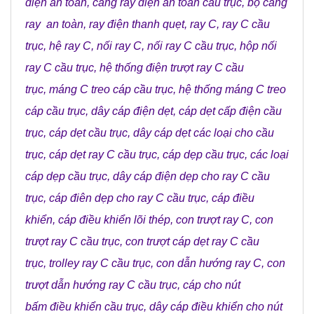
điện an toàn
,
căng ray điện an toàn cầu trục
,
bộ căng
ray an toàn
,
ray điện thanh quẹt
,
ray C
,
ray C cầu
trục
,
hệ ray C
,
nối ray C
,
nối ray C cầu trục
,
hộp nối
ray C cầu trục
,
hệ thống điện trượt ray C cầu
trục
,
máng C treo cáp cầu trục
,
hệ thống máng C treo
cáp cầu trục
,
dây cáp điện dẹt
,
cáp dẹt cấp điện cầu
trục
,
cáp dẹt cầu trục
,
dây cáp dẹt các loại cho cầu
trục
,
cáp dẹt ray C cầu trục
,
cáp dẹp cầu trục
,
các loại
cáp dẹp cầu trục
,
dây cáp điện dẹp cho ray C cầu
trục
,
cáp điên dẹp cho ray C cầu trục
,
cáp điều
khiển
,
cáp điều khiển lõi thép
,
con trượt ray C
,
con
trượt ray C cầu trục
,
con trượt cáp dẹt ray C cầu
trục
,
trolley ray C cầu trục
,
con dẫn hướng ray C
,
con
trượt dẫn hướng ray C cầu trục
,
cáp cho nút
bấm điều khiển cầu trục
,
dây cáp điều khiển cho nút