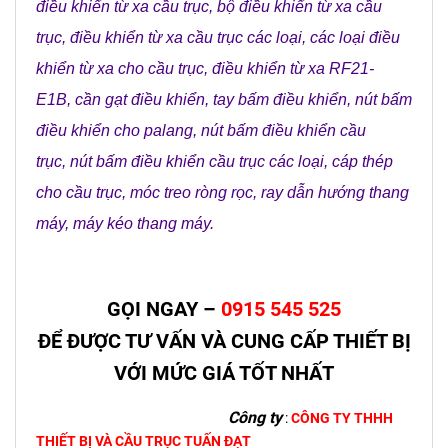
điều khiển từ xa cầu trục
,
bộ điều khiển từ xa cầu
trục
,
điều khiển từ xa cầu trục các loại
,
các loại điều
khiển từ xa cho cầu trục
,
điều khiển từ xa RF21-
E1B
,
cần gạt điều khiển
,
tay bấm điều khiển
,
nút bấm
điều khiển cho palang
,
nút bấm điều khiển cầu
trục
,
nút bấm điều khiển cầu trục các loại
,
cáp thép
cho cầu trục
,
móc treo ròng rọc
,
ray dẫn hướng thang
máy
,
máy kéo thang máy
.
GỌI NGAY –
0915 545 525
ĐỂ ĐƯỢC TƯ VẤN VÀ CUNG CẤP THIẾT BỊ
VỚI MỨC GIÁ TỐT NHẤT
Công ty
:
CÔNG TY THHH
THIẾT BỊ VÀ CẦU TRỤC TUẤN ĐẠT