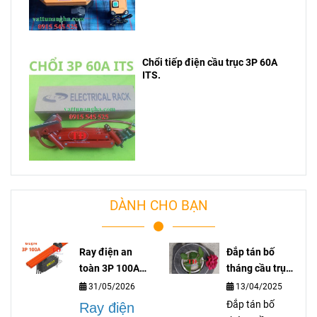
Chổi tiếp điện cầu trục 3P 60A
ITS.
DÀNH CHO BẠN
Ray điện an
Đắp tán bố
toàn 3P 100A
tháng cầu trục
lá gì?
là gì?
31/05/2026
13/04/2025
Đắp tán bố
Ray điện