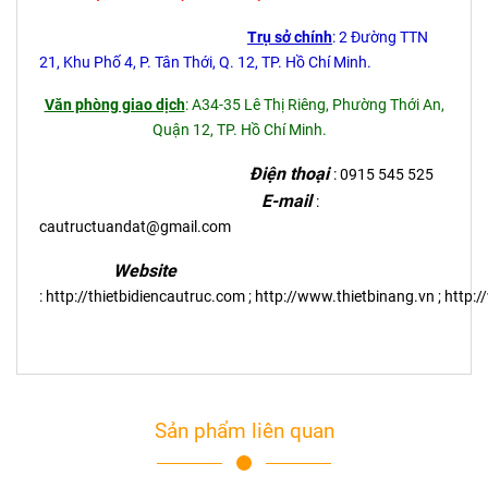
Trụ sở chính
: 2 Đường TTN
21, Khu Phố 4, P. Tân Thới, Q. 12, TP. Hồ Chí Minh.
Văn phòng giao dịch
: A34-35 Lê Thị Riêng, Phường Thới An,
Quận 12, TP. Hồ Chí Minh.
Điện thoại
: 0915 545 525
E-mail
:
cautructuandat@gmail.com
Website
:
http://thietbidiencautruc.com
;
http://www.thietbinang.vn
;
http:
Sản phẩm liên quan