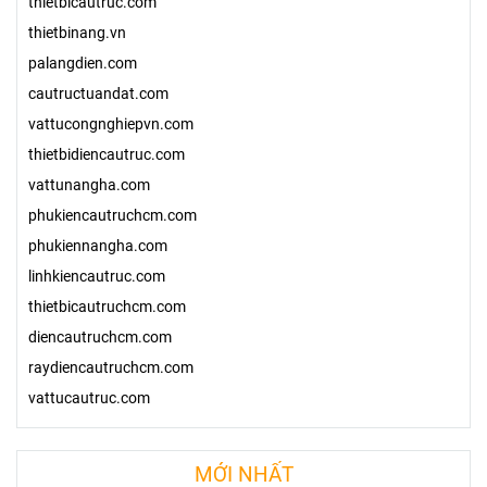
thietbicautruc.com
thietbinang.vn
palangdien.com
cautructuandat.com
vattucongnghiepvn.com
thietbidiencautruc.com
vattunangha.com
phukiencautruchcm.com
phukiennangha.com
linhkiencautruc.com
thietbicautruchcm.com
diencautruchcm.com
raydiencautruchcm.com
vattucautruc.com
MỚI NHẤT