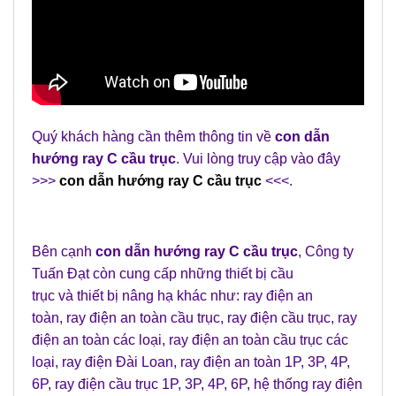
Quý khách hàng cần thêm thông tin về
con dẫn
hướng ray C cầu trục
. Vui lòng truy cập vào đây
>>>
con dẫn hướng ray C cầu trục
<<<.
Bên cạnh
con dẫn hướng ray C cầu trục
,
Công ty
Tuấn Đạt
còn cung cấp những
thiết bị cầu
trục
và
thiết bị nâng hạ
khác như:
ray điện an
toàn
,
ray điện an toàn cầu trục
,
ray điện cầu trục
,
ray
điện an toàn các loại
,
ray điện an toàn cầu trục các
loại
,
ray điện Đài Loan
,
ray điện an toàn 1P, 3P, 4P,
6P
,
ray điện cầu trục 1P, 3P, 4P, 6P
,
hệ thống ray điện