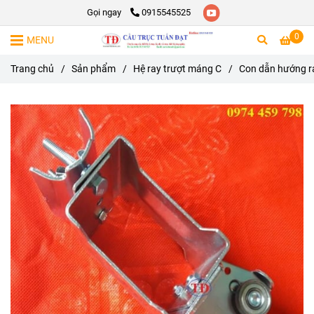
Gọi ngay
0915545525
0
MENU
Trang chủ
/
Sản phẩm
/
Hệ ray trượt máng C
/
Con dẫn hướng ra