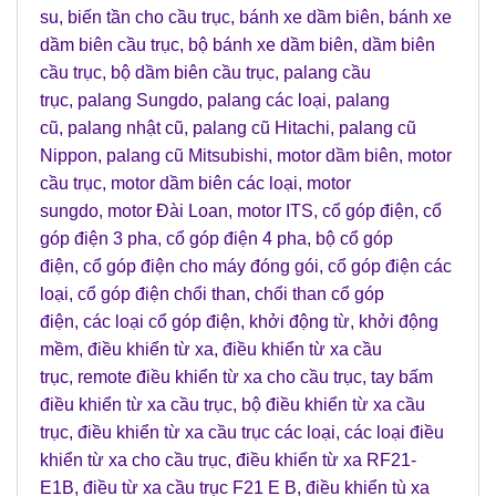
su
,
biến tần cho cầu trục
,
bánh xe dầm biên
,
bánh xe
dầm biên cầu trục
,
bộ bánh xe dầm biên
,
dầm biên
cầu trục
,
bộ dầm biên cầu trục
,
palang cầu
trục
,
palang Sungdo
,
palang các loại
,
palang
cũ
,
palang nhật cũ
,
palang cũ Hitachi
,
palang cũ
Nippon
,
palang cũ Mitsubishi
,
motor dầm biên
,
motor
cầu trục
,
motor dầm biên các loại
,
motor
sungdo
,
motor Đài Loan
,
motor ITS
,
cổ góp điện
,
cổ
góp điện 3 pha
,
cổ góp điện 4 pha
,
bộ cổ góp
điện
,
cổ góp điện cho máy đóng gói
,
cổ góp điện các
loại
,
cổ góp điện chổi than
,
chổi than cổ góp
điện
,
các loại cổ góp điện
,
khởi động từ
,
khởi động
mềm
,
điều khiển từ xa
,
điều khiển từ xa cầu
trục
,
remote điều khiển từ xa cho cầu trục
,
tay bấm
điều khiển từ xa cầu trục
,
bộ điều khiển từ xa cầu
trục
,
điều khiển từ xa cầu trục các loại
,
các loại điều
khiển từ xa cho cầu trục
,
điều khiển từ xa RF21-
E1B
,
điều từ xa cầu trục F21 E B
,
điều khiển tù xa