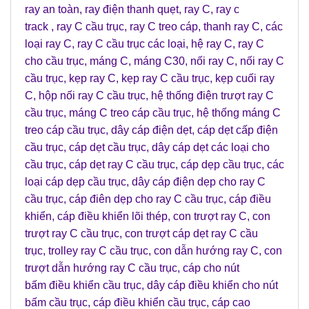
ray an toàn
,
ray điện thanh quẹt
,
ray C
,
ray c
track
,
ray C cầu trục
,
ray C treo cáp
,
thanh ray C
,
các
loại ray C
,
ray C cầu trục các loại
,
hệ ray C
,
ray C
cho cầu trục
,
máng C
,
máng C30
,
nối ray C
,
nối ray C
cầu trục
,
kẹp ray C
,
kẹp ray C cầu trục
,
kẹp cuối ray
C
,
hộp nối ray C cầu trục
,
hệ thống điện trượt ray C
cầu trục
,
máng C treo cáp cầu trục
,
hệ thống máng C
treo cáp cầu trục
,
dây cáp điện dẹt
,
cáp dẹt cấp điện
cầu trục
,
cáp dẹt cầu trục
,
dây cáp dẹt các loại cho
cầu trục
,
cáp dẹt ray C cầu trục
,
cáp dẹp cầu trục
,
các
loại cáp dẹp cầu trục
,
dây cáp điện dẹp cho ray C
cầu trục
,
cáp điên dẹp cho ray C cầu trục
,
cáp điều
khiển
,
cáp điều khiển lõi thép
,
con trượt ray C
,
con
trượt ray C cầu trục
,
con trượt cáp dẹt ray C cầu
trục
,
trolley ray C cầu trục
,
con dẫn hướng ray C
,
con
trượt dẫn hướng ray C cầu trục
,
cáp cho nút
bấm điều khiển cầu trục
,
dây cáp điều khiển cho nút
bấm cầu trục
,
cáp điều khiển cầu trục
,
cáp cao