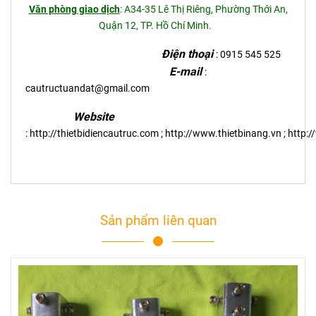
Văn phòng giao dịch
: A34-35 Lê Thị Riêng, Phường Thới An,
Quận 12, TP. Hồ Chí Minh.
Điện thoại
: 0915 545 525
E-mail
:
cautructuandat@gmail.com
Website
:
http://thietbidiencautruc.com
;
http://www.thietbinang.vn
;
http:
Sản phẩm liên quan