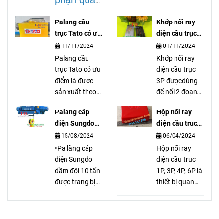
phận quan
tán bố thắng
trọng
cầu trục cổng
Palang cầu
Khớp nối ray
trục palang
trong hệ
trục Tato có ưu
diện cầu trục
thiết bị nâng hạ
điểm gì ?
3P là gì?
thống cầu
11/11/2024
01/11/2024
vận chuyển tải
Palang cầu
Khớp nối ray
trục, dùng
nặng, ép đắp
trục Tato có ưu
diện cầu trục
tán dán các
để truyền
điểm là được
3P đượcdùng
loại bố.
sản xuất theo
để nối 2 đoạn
dẫn cũng
tiêu chuẩn
ray điện lại với
như cấp
Palang cáp
Hộp nối ray
Nhật Bản, đó
nhau nhưng
điện Sungdo
điện cầu truc
điện cho
đó Palang cầu
đảm bảo chổi
10 tấn có đặc
1P, 3P, 4P, 6P là
15/08/2024
06/04/2024
trục Tato có độ
quét điện hoạt
mô tơ, pa
điểm gì?
gì?
bền cao và
•Pa lăng cáp
động tốt. Khớp
Hộp nối ray
lăng.
chất lượng luôn
điện Sungdo
nối ray diện cầu
điện cầu truc
ổn định từ
dầm đôi 10 tấn
trục 3P hàng
1P, 3P, 4P, 6P là
nhiều năm qua.
được trang bị
có sẳn tại kho
thiết bị quan
động cơ điện 3
Tuấn Đạt
trọng trong hệ
pha với cuộn
thống điện,
dây đồng 100%
giúp kết nối và