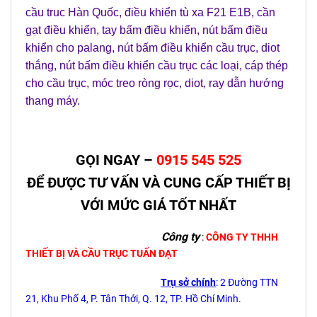
cầu truc Hàn Quốc
,
điều khiển tù xa F21 E1B
,
cần
gạt điều khiển
,
tay bấm điều khiển
,
nút bấm điều
khiển cho palang
,
nút bấm điều khiển cầu trục
,
diot
thắng
,
nút bấm điều khiển cầu trục các loại
,
cáp thép
cho cầu trục
,
móc treo ròng rọc
,
diot
,
ray dẫn hướng
thang máy
.
GỌI NGAY –
0915 545 525
ĐỂ ĐƯỢC TƯ VẤN VÀ CUNG CẤP THIẾT BỊ
VỚI MỨC GIÁ TỐT NHẤT
Công ty
:
CÔNG TY THHH
THIẾT BỊ VÀ CẦU TRỤC TUẤN ĐẠT
Trụ sở chính
: 2 Đường TTN
21, Khu Phố 4, P. Tân Thới, Q. 12, TP. Hồ Chí Minh.