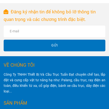
và đáp ứng tiêu
bảo vệ dây
chuẩn bảo vệ
điện, đảm bảo
Đăng ký nhận tin để không bỏ lỡ thông tin
IP44, IP54,
an toàn và hiệu
quan trọng và các chương trình đặc biệt.
đảm bảo khả
suất hoạt động
năng nâng hạ
tốt nhất.
mạnh mẽ, hoạt
động ổn định
và tiết kiệm
GỬI
điện năng.
VỀ CHÚNG TÔI
Công Ty TNHH Thiết Bị Và Cầu Trục Tuấn Đạt chuyên chế tạo, lắp
đặt và cung cấp vật tư nâng hạ như: Palang, cầu trục, ray điện an
toàn, điều khiển từ xa, cổ góp điện, bánh xe cầu trục, dây điện các
loại...
SẢN PHẨM