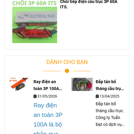
Chổi tiếp điện cầu trục 3P 60A
ITS.
DÀNH CHO BẠN
Ray điện an
Đắp tán bố
toàn 3P 100A
tháng cầu trục
lá gì?
là gì?
31/05/2026
13/04/2025
Đắp tán bố
Ray điện
tháng cầu trục.
an toàn 3P
Công ty Tuấn
100A là bộ
Đạt có dịch vụ
gia công dán