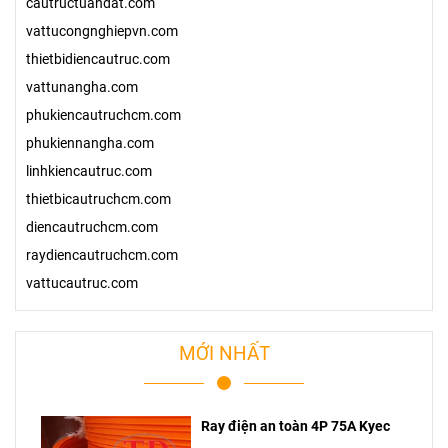
cautructuandat.com
vattucongnghiepvn.com
thietbidiencautruc.com
vattunangha.com
phukiencautruchcm.com
phukiennangha.com
linhkiencautruc.com
thietbicautruchcm.com
diencautruchcm.com
raydiencautruchcm.com
vattucautruc.com
MỚI NHẤT
Ray điện an toàn 4P 75A Kyec