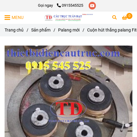
Gọi ngay
0915545525
0
MENU
Trang chủ
/
Sản phẩm
/
Palang mới
/
Cuộn hút thắng palang Fi