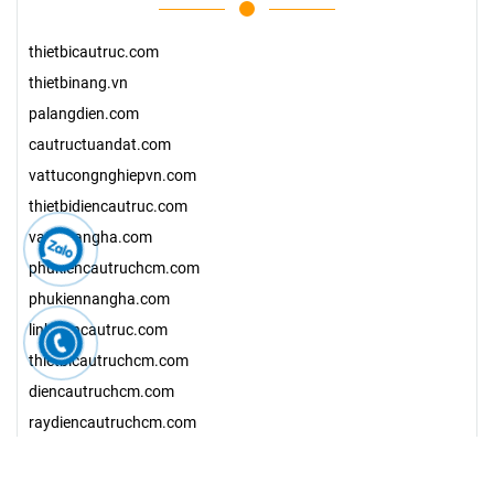
Hệ ray trượt máng C
Dây cáp điện cầu trục
Thiết bị công nghiệp
Nút bấm điều khiển cầu trục
Chổi tiếp điện cầu trục
LIÊN KẾT
thietbicautruc.com
thietbinang.vn
palangdien.com
cautructuandat.com
vattucongnghiepvn.com