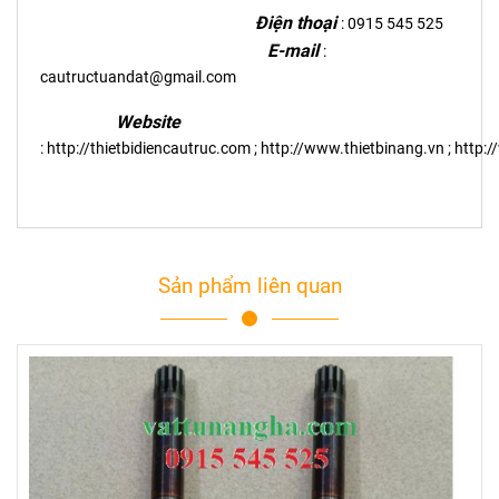
Điện thoại
: 0915 545 525
E-mail
:
cautructuandat@gmail.com
Website
:
http://thietbidiencautruc.com
;
http://www.thietbinang.vn
;
http:
Sản phẩm liên quan